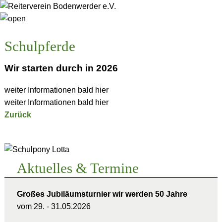
Startseite
Schulpferde
Der
Verein
Wir starten durch in 2026
Vereinsgeschichte
Ethische
weiter Informationen bald hier
Grundsätze
weiter Informationen bald hier
Reitanlage
Zurück
Der
Vorstand
Dokumente
Aktuelles & Termine
&
Anträge
Angebote
Großes Jubiläumsturnier wir werden 50 Jahre
vom 29. - 31.05.2026
Reiten
Voltigieren